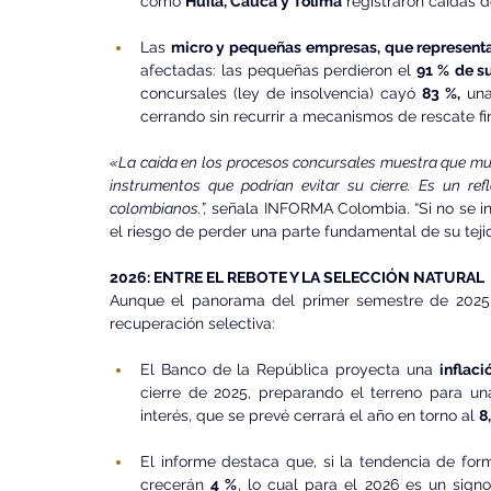
como 
Huila, Cauca y Tolima
 registraron caídas d
Las 
micro y pequeñas empresas, que representa
afectadas: las pequeñas perdieron el 
91 %
de s
concursales (ley de insolvencia) cayó 
83 %,
 una
cerrando sin recurrir a mecanismos de rescate fi
«La caída en los procesos concursales muestra que muc
instrumentos que podrían evitar su cierre. Es un ref
colombianos.”,
 señala INFORMA Colombia. “Si no se ince
el riesgo de perder una parte fundamental de su teji
2026: ENTRE EL REBOTE Y LA SELECCIÓN NATURAL
Aunque el panorama del primer semestre de 2025 p
recuperación selectiva:
El Banco de la República proyecta una 
inflaci
cierre de 2025, preparando el terreno para un
interés, que se prevé cerrará el año en torno al 
8
El informe destaca que, si la tendencia de forma
crecerán 
4 %
, lo cual para el 2026 es un sign