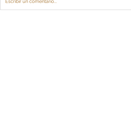
Escribir un comentario...
Crearían cuota de
La IA: ¿esc
sostenimiento con cargo a
para MiPy
la pensión tras divorcio