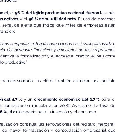
el 
100 %.
n el
, el 
96 % del tejido productivo nacional, fueron
 las más 
us activos
 y el 
96 % de su utilidad neta. 
El uso de procesos 
 señal de alerta que indica que miles de empresas están 
nanciero.
has compañías están desapareciendo en silencio, sin acudir a 
lejo del desgaste financiero y emocional de los empresarios 
ntiva la formalización y el acceso al crédito, el país corre 
do productivo.”
arece sombrío, las cifras también anuncian una posible 
ón del 4,7 %
 y un 
crecimiento económico del 2,7 %
 para el 
a normalización monetaria en 2026. Asimismo, La tasa de 
,6 %,
 abrirá espacio para la inversión y el consumo.
lización continúa, las renovaciones del registro mercantil 
o de mayor formalización y consolidación empresarial que 