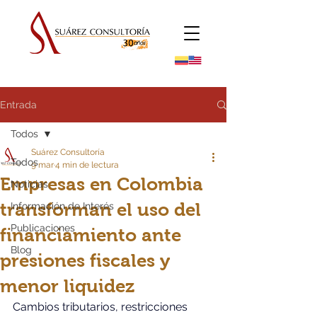
Entrada
Todos
Suárez Consultoría
Todos
9 mar
4 min de lectura
Empresas en Colombia
Noticias
transforman el uso del
Información de Interés
Publicaciones
financiamiento ante
Blog
presiones fiscales y
menor liquidez
Cambios tributarios, restricciones 