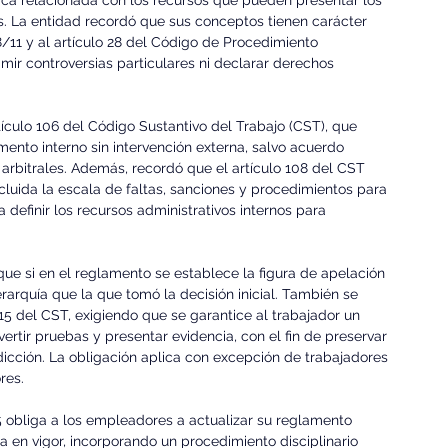
dica relacionada con los recursos que pueden presentar los 
as. La entidad recordó que sus conceptos tienen carácter 
8/11 y al artículo 28 del Código de Procedimiento 
mir controversias particulares ni declarar derechos 
tículo 106 del Código Sustantivo del Trabajo (CST), que 
ento interno sin intervención externa, salvo acuerdo 
 arbitrales. Además, recordó que el artículo 108 del CST 
cluida la escala de faltas, sanciones y procedimientos para 
definir los recursos administrativos internos para 
 que si en el reglamento se establece la figura de apelación 
rarquía que la que tomó la decisión inicial. También se 
115 del CST, exigiendo que se garantice al trabajador un 
rtir pruebas y presentar evidencia, con el fin de preservar 
cción. La obligación aplica con excepción de trabajadores 
res.
 obliga a los empleadores a actualizar su reglamento 
a en vigor, incorporando un procedimiento disciplinario 