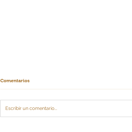
Comentarios
Escribir un comentario...
Crearían cuota de
La IA: ¿esc
sostenimiento con cargo a
para MiPy