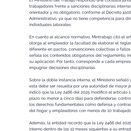
El Ministerio del Trabajo respondió una consulta jurí
trabajadores frente a sanciones disciplinarias intern
orientador y no obligatorio, conforme al Decreto 410
Administrativo, ya que no tiene competencia para diri
individuales laborales.
En cuanto al alcance normativo, Mintrabajo citó el ar
otorga al empleador la facultad de elaborar el reglam
diferente en pactos, convenciones colectivas o fallos
señala los contenidos obligatorios del reglamento, in
su aplicación. Por tanto, corresponde a cada empresa 
impugnar decisiones disciplinarias.
Sobre la doble instancia interna, el Ministerio señaló
esta debe ser resuelta por una autoridad de mayor je
indicó que la Ley 2466 del 2025 modificó el artículo 
plazo no menor a cinco días para defenderse, controve
los derechos fundamentales como defensa y contradi
del hogar y empleadores con menos de 10 trabajado
Además, la entidad recordó que la Ley 2466 del 2025
interno dentro de los 12 meses siguientes a su entrad