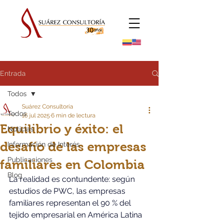
Entrada
Todos
Suárez Consultoría
Todos
16 jul 2025
6 min de lectura
Equilibrio y éxito: el
Noticias
desafío de las empresas
Información de Interés
Publicaciones
familiares en Colombia
Blog
La realidad es contundente: según 
estudios de PWC, las empresas 
familiares representan el 90 % del 
tejido empresarial en América Latina 