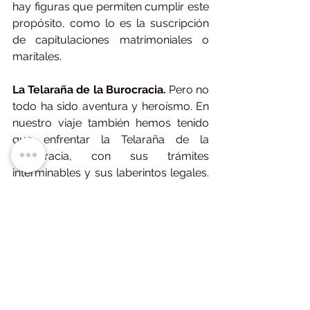
hay figuras que permiten cumplir este 
propósito, como lo es la suscripción 
de capitulaciones matrimoniales o 
maritales.
La Telaraña de la Burocracia.
 Pero no 
todo ha sido aventura y heroísmo. En 
nuestro viaje también hemos tenido 
que enfrentar la Telaraña de la 
Burocracia, con sus trámites 
interminables y sus laberintos legales. 
Hemos tenido que navegar con 
cautela por esos mares, utilizando 
nuestros mejores abogados y 
contadores para sortear los 
obstáculos y mantener a flote nuestro 
patrimonio.
Esa Telaraña era tan enmarañada y 