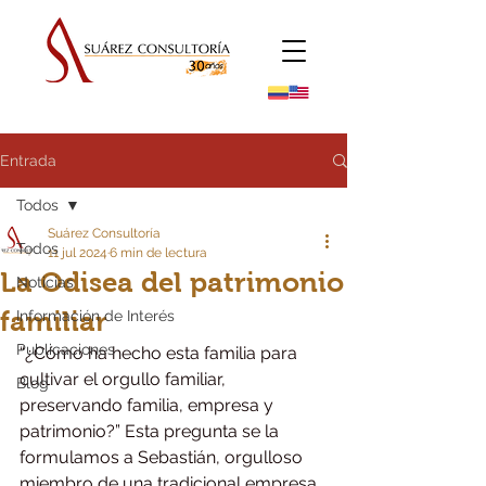
Entrada
Todos
Suárez Consultoría
Todos
11 jul 2024
6 min de lectura
La Odisea del patrimonio
Noticias
familiar
Información de Interés
Publicaciones
“¿Cómo ha hecho esta familia para 
cultivar el orgullo familiar, 
Blog
preservando familia, empresa y 
patrimonio?” Esta pregunta se la 
formulamos a Sebastián, orgulloso 
miembro de una tradicional empresa 