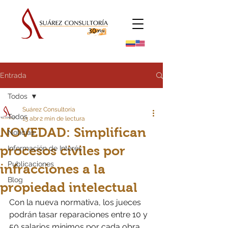
Entrada
Todos
Suárez Consultoría
Todos
13 abr
2 min de lectura
NOVEDAD: Simplifican
Noticias
procesos civiles por
Información de Interés
Publicaciones
infracciones a la
Blog
propiedad intelectual
Con la nueva normativa, los jueces 
podrán tasar reparaciones entre 10 y 
50 salarios mínimos por cada obra 