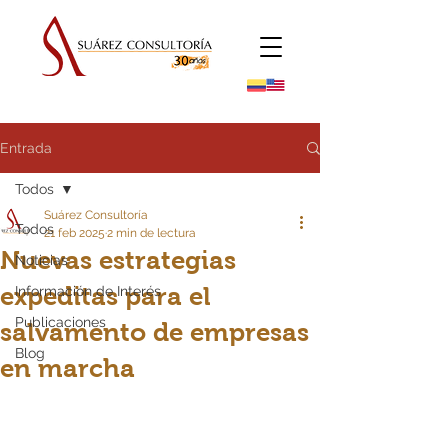
Entrada
Todos
Suárez Consultoría
Todos
21 feb 2025
2 min de lectura
Nuevas estrategias
Noticias
expeditas para el
Información de Interés
Publicaciones
salvamento de empresas
Blog
en marcha