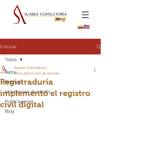
Entrada
Todos
Suárez Consultoría
Todos
2 oct 2023
1 min de lectura
Registraduría
Noticias
implementó el registro
Información de Interés
Publicaciones
civil digital
Blog