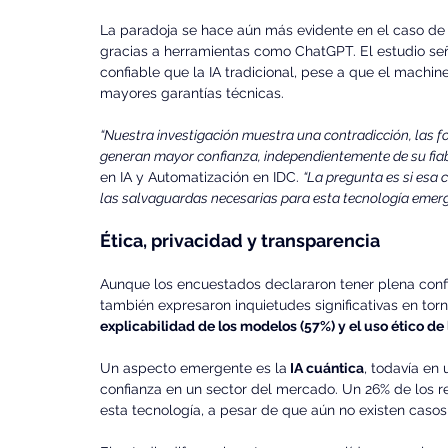
La paradoja se hace aún más evidente en el caso de 
gracias a herramientas como ChatGPT. El estudio s
confiable que la IA tradicional, pese a que el machin
mayores garantías técnicas.
“Nuestra investigación muestra una contradicción, las f
generan mayor confianza, independientemente de su fiabi
en IA y Automatización en IDC. 
“La pregunta es si esa c
las salvaguardas necesarias para esta tecnología emerg
Ética, privacidad y transparencia
Aunque los encuestados declararon tener plena confia
también expresaron inquietudes significativas en tor
explicabilidad de los modelos (57%) y el uso ético de 
Un aspecto emergente es la
 IA cuántica
, todavía en 
confianza en un sector del mercado. Un 26% de los 
esta tecnología, a pesar de que aún no existen casos