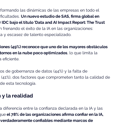
sformando las dinámicas de las empresas en todo el 
icultades. 
Un nuevo estudio de SAS, firma global en 
or IDC bajo el título ‘Data and AI Impact Report: The Trust 
n frenando el éxito de la IA en las organizaciones: 
za y escasez de talento especializado.
ciones (49%) reconoce que uno de los mayores obstáculos 
tornos en la nube poco optimizados
, lo que limita la 
eficiente.
ros de gobernanza de datos (44%) y la falta de 
al (41%), dos factores que comprometen tanto la calidad de 
 de esta tecnología.
 y la realidad
 diferencia entre la confianza declarada en la IA y las 
que
 el 78% de las organizaciones afirma confiar en la IA, 
as verdaderamente confiables mediante marcos de 