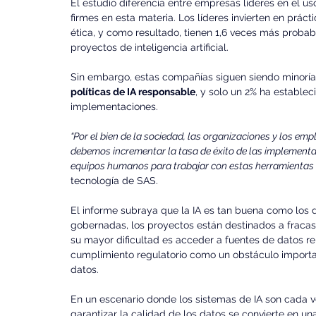
El estudio diferencia entre empresas líderes en el u
firmes en esta materia. Los líderes invierten en prác
ética, y como resultado, tienen 1,6 veces más probabi
proyectos de inteligencia artificial.
Sin embargo, estas compañías siguen siendo minoría
políticas de IA responsable
, y solo un 2% ha estable
implementaciones.
“Por el bien de la sociedad, las organizaciones y los empl
debemos incrementar la tasa de éxito de las implementacio
equipos humanos para trabajar con estas herramientas
tecnología de SAS.
El informe subraya que la IA es tan buena como los d
gobernadas, los proyectos están destinados a fracas
su mayor dificultad es acceder a fuentes de datos rel
cumplimiento regulatorio como un obstáculo importa
datos.
En un escenario donde los sistemas de IA son cada v
garantizar la calidad de los datos se convierte en un