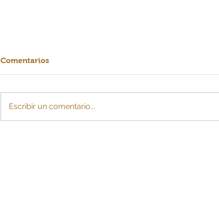
Comentarios
Escribir un comentario...
Crearían cuota de
La IA: ¿esc
sostenimiento con cargo a
para MiPy
la pensión tras divorcio