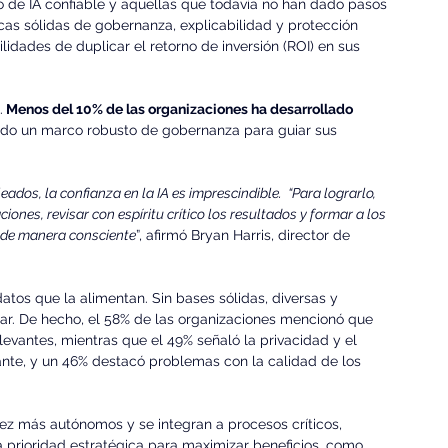
so de IA confiable y aquellas que todavía no han dado pasos 
ticas sólidas de gobernanza, explicabilidad y protección 
lidades de duplicar el retorno de inversión (ROI) en sus 
.
 Menos del 10% de las organizaciones ha desarrollado 
cido un marco robusto de gobernanza para guiar sus 
eados, la confianza en la IA es imprescindible.  “Para lograrlo, 
nes, revisar con espíritu crítico los resultados y formar a los 
 de manera consciente
”, afirmó Bryan Harris, director de 
atos que la alimentan. Sin bases sólidas, diversas y 
ar. De hecho, el 58% de las organizaciones mencionó que 
evantes, mientras que el 49% señaló la privacidad y el 
nte, y un 46% destacó problemas con la calidad de los 
ez más autónomos y se integran a procesos críticos, 
a prioridad estratégica para maximizar beneficios, como 