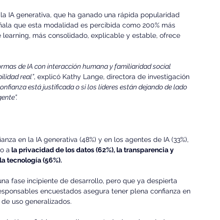
la IA generativa, que ha ganado una rápida popularidad 
eñala que esta modalidad es percibida como 200% más 
e learning, más consolidado, explicable y estable, ofrece 
ormas de IA con interacción humana y familiaridad social 
lidad real”
, explicó Kathy Lange, directora de investigación 
onfianza está justificada o si los líderes están dejando de lado 
ente”.
nza en la IA generativa (48%) y en los agentes de IA (33%), 
no a
 la privacidad de los datos (62%), la transparencia y 
la tecnología (56%).
una fase incipiente de desarrollo, pero que ya despierta 
responsables encuestados asegura tener plena confianza en 
 de uso generalizados.