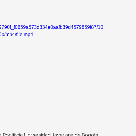
eo/e9790f_f0659a573d334e0aafb39d4579859f87/10
0p/mp4/file.mp4
Pontificia Universidad Javeriana de Bogotá. 