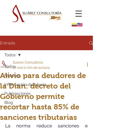
Entrada
Todos
Suárez Consultoría
Todos
17 mar
2 min de lectura
Alivio para deudores de
Noticias
la Dian: decreto del
Información de Interés
Publicaciones
Gobierno permite
Blog
recortar hasta 85% de
sanciones tributarias
La norma reduce sanciones e 