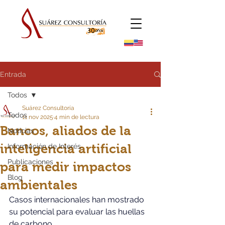
Entrada
Todos
Suárez Consultoría
Todos
11 nov 2025
4 min de lectura
Bancos, aliados de la
Noticias
inteligencia artificial
Información de Interés
Publicaciones
para medir impactos
Blog
ambientales
Casos internacionales han mostrado 
su potencial para evaluar las huellas 
de carbono.