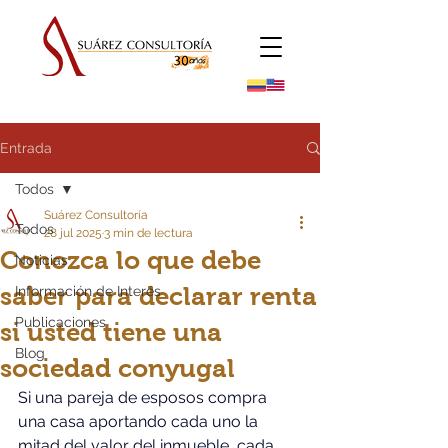
Entrada
Todos
Suárez Consultoría
Todos
28 jul 2025
3 min de lectura
Conozca lo que debe
Noticias
saber para declarar renta
Información de Interés
Publicaciones
si usted tiene una
Blog
sociedad conyugal
Si una pareja de esposos compra 
una casa aportando cada uno la 
mitad del valor del inmueble, cada 