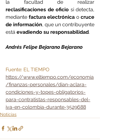
la facultad de realizar 
reclasificaciones
de oficio
 si detecta, 
mediante
 factura electrónica
 o
 cruce 
de información
, que un contribuyente 
está 
evadiendo su responsabilidad
.
Andrés Felipe Bejarano Bejarano 
Fuente: EL TIEMPO
https://www.eltiempo.com/economia
/finanzas-personales/dian-aclara-
condiciones-y-topes-obligatorios-
para-contratistas-responsables-del-
iva-en-colombia-durante-3529688
Noticias