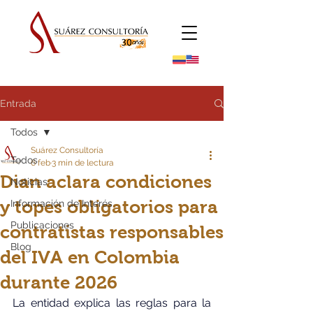
Entrada
Todos
Suárez Consultoría
Todos
6 feb
3 min de lectura
Dian aclara condiciones
Noticias
y topes obligatorios para
Información de Interés
Publicaciones
contratistas responsables
Blog
del IVA en Colombia
durante 2026
La entidad explica las reglas para la 