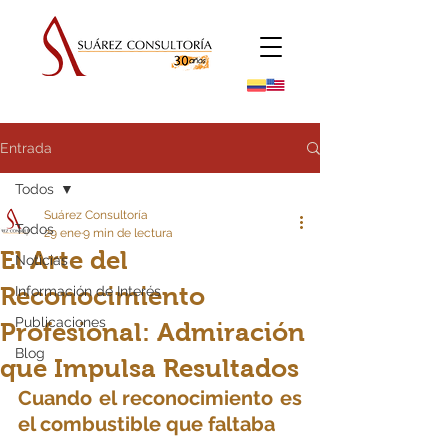
Entrada
Todos
Suárez Consultoría
Todos
29 ene
9 min de lectura
El Arte del
Noticias
Reconocimiento
Información de Interés
Publicaciones
Profesional: Admiración
Blog
que Impulsa Resultados
Cuando el reconocimiento es 
el combustible que faltaba