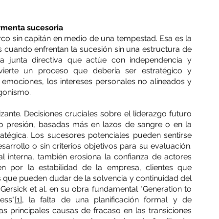
rmenta sucesoria
co sin capitán en medio de una tempestad. Esa es la 
cuando enfrentan la sucesión sin una estructura de 
a junta directiva que actúe con independencia y 
nvierte un proceso que debería ser estratégico y 
emociones, los intereses personales no alineados y 
agonismo.
zante. Decisiones cruciales sobre el liderazgo futuro 
 presión, basadas más en lazos de sangre o en la 
ratégica. Los sucesores potenciales pueden sentirse 
rrollo o sin criterios objetivos para su evaluación. 
interna, también erosiona la confianza de actores 
n por la estabilidad de la empresa, clientes que 
s que pueden dudar de la solvencia y continuidad del 
ersick et al. en su obra fundamental "Generation to 
ess"
[1]
, la falta de una planificación formal y de 
s principales causas de fracaso en las transiciones 