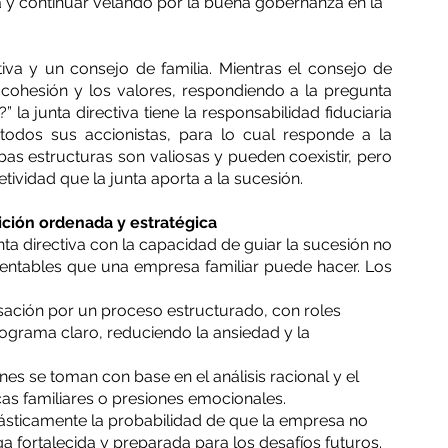
a y continuar velando por la buena gobernanza en la 
tiva y un consejo de familia. Mientras el consejo de 
a cohesión y los valores, respondiendo a la pregunta 
 junta directiva tiene la responsabilidad fiduciaria 
todos sus accionistas, para lo cual responde a la 
 estructuras son valiosas y pueden coexistir, pero 
etividad que la junta aporta a la sucesión.
sición ordenada y estratégica
nta directiva con la capacidad de guiar la sucesión no 
rentables que una empresa familiar puede hacer. Los 
sación por un proceso estructurado, con roles 
nograma claro, reduciendo la ansiedad y la 
ones se toman con base en el análisis racional y el 
cas familiares o presiones emocionales.
sticamente la probabilidad de que la empresa no 
lga fortalecida y preparada para los desafíos futuros.