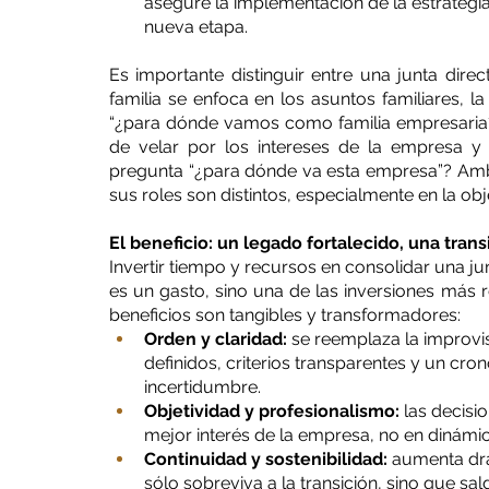
asegure la implementación de la estrategi
nueva etapa.
Es importante distinguir entre una junta direc
familia se enfoca en los asuntos familiares, l
“¿para dónde vamos como familia empresaria?” la
de velar por los intereses de la empresa y 
pregunta “¿para dónde va esta empresa”? Ambas
sus roles son distintos, especialmente en la obj
El beneficio: un legado fortalecido, una tran
Invertir tiempo y recursos en consolidar una ju
es un gasto, sino una de las inversiones más 
beneficios son tangibles y transformadores:
Orden y claridad:
 se reemplaza la improvi
definidos, criterios transparentes y un cro
incertidumbre.
Objetividad y profesionalismo:
 las decisi
mejor interés de la empresa, no en dinámi
Continuidad y sostenibilidad:
 aumenta drá
sólo sobreviva a la transición, sino que sa