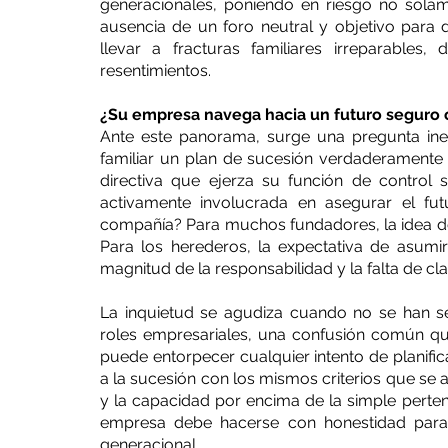
generacionales, poniendo en riesgo no solame
ausencia de un foro neutral y objetivo para di
llevar a fracturas familiares irreparables,
resentimientos.
¿Su empresa navega hacia un futuro seguro o
Ante este panorama, surge una pregunta ine
familiar un plan de sucesión verdaderamente 
directiva que ejerza su función de control 
activamente involucrada en asegurar el fu
compañía? Para muchos fundadores, la idea de 
Para los herederos, la expectativa de asumi
magnitud de la responsabilidad y la falta de cl
La inquietud se agudiza cuando no se han se
roles empresariales, una confusión común que,
puede entorpecer cualquier intento de planific
a la sucesión con los mismos criterios que se a
y la capacidad por encima de la simple pertene
empresa debe hacerse con honestidad para 
generacional.