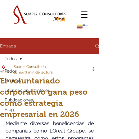
Entrada
Todos
Suárez Consultoría
Todos
11 mar
3 min de lectura
El voluntariado
Noticias
corporativo gana peso
Información de Interés
Publicaciones
como estrategia
Blog
empresarial en 2026
Mediante diversas beneficencias de 
compañías como L’Oréal Groupe, se 
demuestra cómo estos programas 