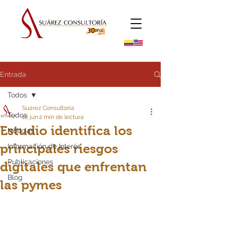
Entrada
Todos
Suárez Consultoría
Todos
16 jun
2 min de lectura
Estudio identifica los
Noticias
principales riesgos
Información de Interés
Publicaciones
digitales que enfrentan
Blog
las pymes