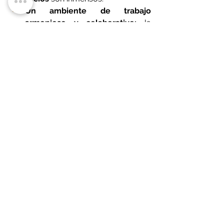
Un ambiente de trabajo 
armonioso y colaborativo:
 la 
tensión disminuye, la 
comunicación fluye y el respeto 
mutuo crece. Esto mejora el 
bienestar de los miembros de la 
familia y también el de todos los 
empleados.
Una empresa más resiliente, ágil 
e innovadora:
 la combinación de 
la prudencia y experiencia de una 
generación con la energía y visión 
de futuro de la otra crea una 
organización capaz de adaptarse 
a los cambios, tomar decisiones 
más equilibradas y aprovechar 
nuevas oportunidades. Se pasa 
del "o esto o aquello" al "esto Y 