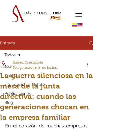
Entrada
Todos
Suárez Consultoría
Todos
20 ago 2025
7 min de lectura
La guerra silenciosa en la
Noticias
mesa de la junta
Información de Interés
Publicaciones
directiva: cuando las
Blog
generaciones chocan en
la empresa familiar
En el corazón de muchas empresas 