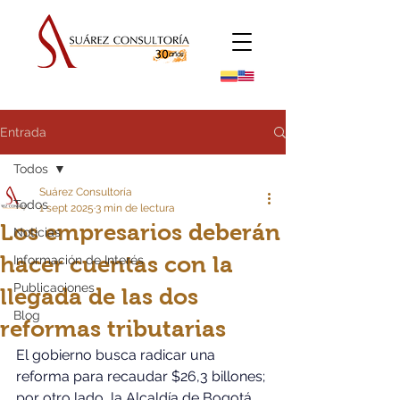
Entrada
Todos
Suárez Consultoría
Todos
1 sept 2025
3 min de lectura
Los empresarios deberán
Noticias
hacer cuentas con la
Información de Interés
Publicaciones
llegada de las dos
Blog
reformas tributarias
El gobierno busca radicar una 
reforma para recaudar $26,3 billones; 
por otro lado, la Alcaldía de Bogotá 