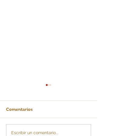
Comentarios
La IA: ¿escalera o
Todo lo que de
Escribir un comentario...