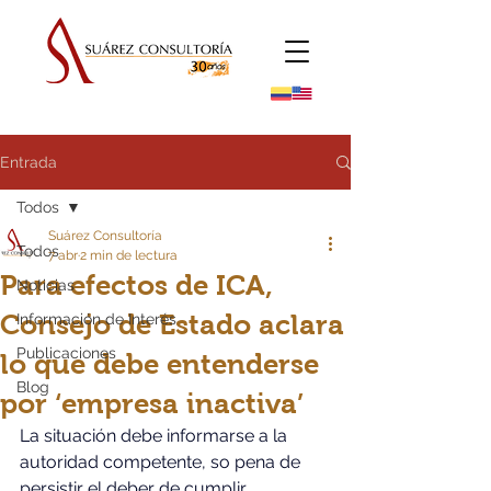
Entrada
Todos
Suárez Consultoría
Todos
7 abr
2 min de lectura
Para efectos de ICA,
Noticias
Consejo de Estado aclara
Información de Interés
Publicaciones
lo que debe entenderse
Blog
por ‘empresa inactiva’
La situación debe informarse a la 
autoridad competente, so pena de 
persistir el deber de cumplir 