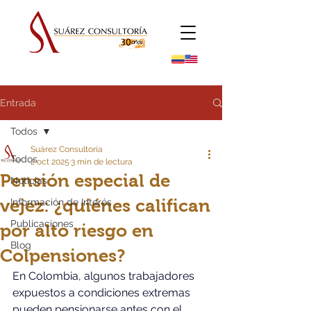
Entrada
Todos
Suárez Consultoría
Todos
2 oct 2025
3 min de lectura
Pensión especial de
Noticias
vejez: ¿quiénes califican
Información de Interés
Publicaciones
por alto riesgo en
Blog
Colpensiones?
En Colombia, algunos trabajadores 
expuestos a condiciones extremas 
pueden pensionarse antes con el 