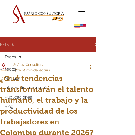
Entrada
Todos
Suárez Consultoría
Todos
17 feb
3 min de lectura
¿Qué tendencias
Noticias
transformarán el talento
Información de Interés
Publicaciones
humano, el trabajo y la
Blog
productividad de los
trabajadores en
Colombia durante 2026?