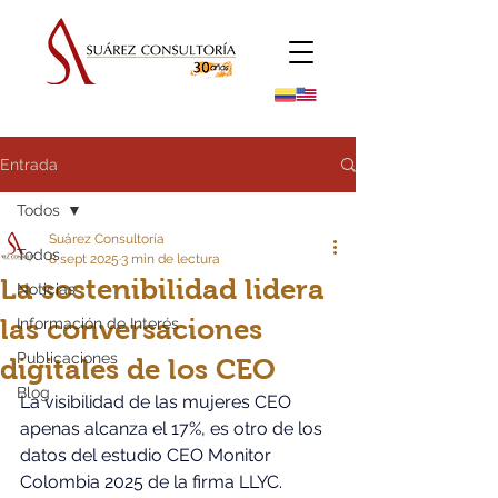
Entrada
Todos
Suárez Consultoría
Todos
8 sept 2025
3 min de lectura
La sostenibilidad lidera
Noticias
las conversaciones
Información de Interés
Publicaciones
digitales de los CEO
Blog
La visibilidad de las mujeres CEO 
apenas alcanza el 17%, es otro de los 
datos del estudio CEO Monitor 
Colombia 2025 de la firma LLYC.