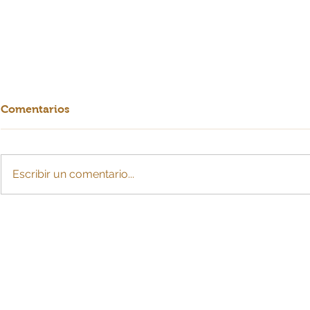
Comentarios
Escribir un comentario...
Para efectos de IVA
Reducción 
descontable, contribuyente
laboral ya 
debe demostrar relación
financiero
directa con operaciones
colombiana
gravadas
la hora de 